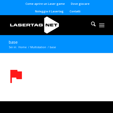
Come aprire un Laser game
Dove giocare
Noleggia il Lasertag
Contatti
base
Sei in:
Home
/
Multistation
/
base