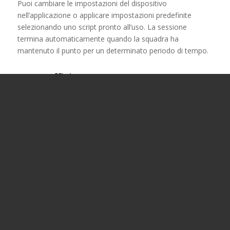
Puoi cambiare le impostazioni del dispositivo
nell’applicazione o applicare impostazioni predefinite
selezionando uno script pronto all’uso. La sessione
termina automaticamente quando la squadra ha
mantenuto il punto per un determinato periodo di tempo.
Autosufficienza
Nella Smart Domination box, è installata una batteria che
garantisce un autonomia di oltre 24 ore. Questo permette
di poter posizionare il dispositivo in qualsiasi parte
dell’arena.
Adatto ad ogni tipo di arena
Il dispositivo supporta l’operatività con set di gioco sia per
il
Lasertag
che
Lasergame
all’aperto che per quello al
chiuso.