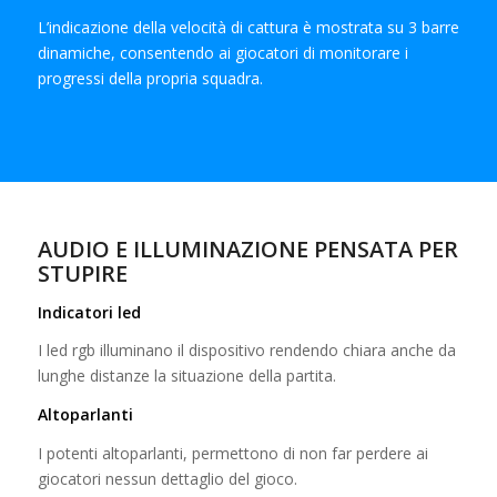
L’indicazione della velocità di cattura è mostrata su 3 barre
dinamiche, consentendo ai giocatori di monitorare i
progressi della propria squadra.
AUDIO E ILLUMINAZIONE PENSATA PER
STUPIRE
Indicatori led
I led rgb illuminano il dispositivo rendendo chiara anche da
lunghe distanze la situazione della partita.
Altoparlanti
I potenti altoparlanti, permettono di non far perdere ai
giocatori nessun dettaglio del gioco.