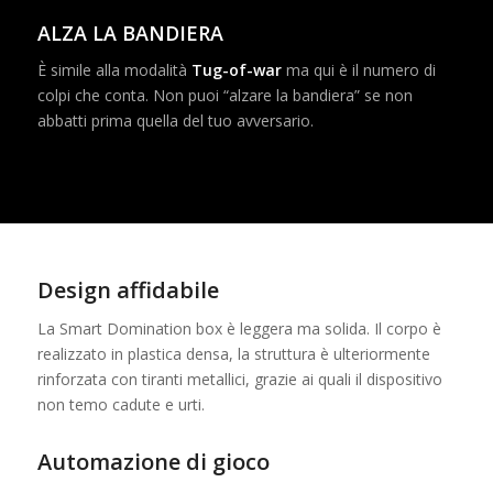
ALZA LA BANDIERA
È simile alla modalità
Tug-of-war
ma qui è il numero di
colpi che conta. Non puoi “alzare la bandiera” se non
abbatti prima quella del tuo avversario.
Design affidabile
La Smart Domination box è leggera ma solida. Il corpo è
realizzato in plastica densa, la struttura è ulteriormente
rinforzata con tiranti metallici, grazie ai quali il dispositivo
non temo cadute e urti.
Automazione di gioco