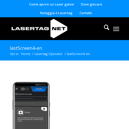
Come aprire un Laser game
Dove giocare
Noleggia il Lasertag
Contatti
lastScreen4-en
Sei in:
Home
/
Lasertag Operator
/
lastScreen4-en