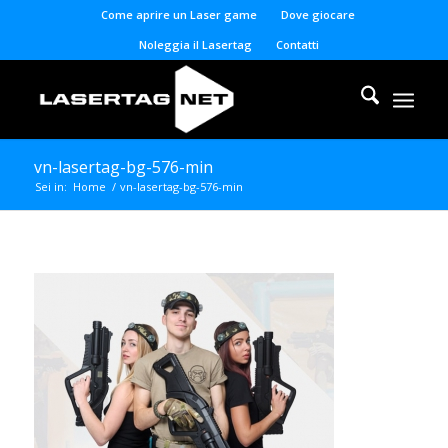
Come aprire un Laser game
Dove giocare
Noleggia il Lasertag
Contatti
vn-lasertag-bg-576-min
Sei in:
Home
/
vn-lasertag-bg-576-min