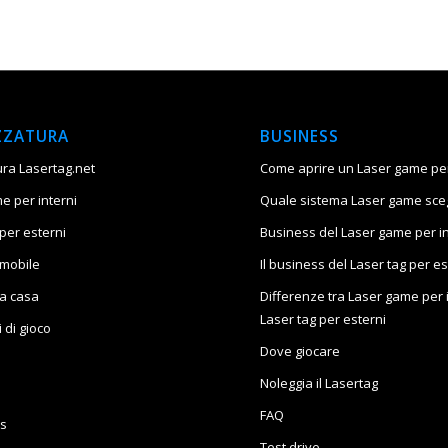
ZZATURA
BUSINESS
ura Lasertag.net
Come aprire un Laser game per
e per interni
Quale sistema Laser game sceg
per esterni
Business del Laser game per in
 mobile
Il business del Laser tag per es
 a casa
Differenze tra Laser game per i
Laser tag per esterni
i di gioco
Dove giocare
Noleggia il Lasertag
FAQ
s
Test drive