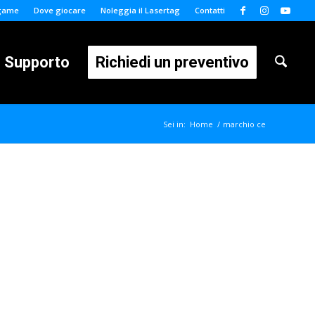
 game
Dove giocare
Noleggia il Lasertag
Contatti
Supporto
Richiedi un preventivo
Sei in:
Home
/
marchio ce