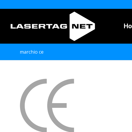
H
marchio ce