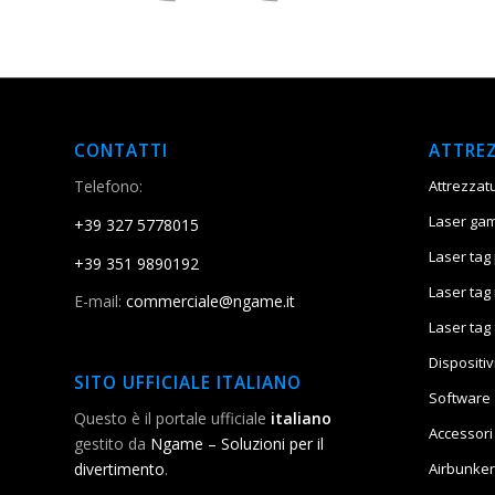
CONTATTI
ATTRE
Telefono:
Attrezzat
Laser gam
+39 327 5778015
Laser tag 
+39 351 9890192
Laser tag
E-mail:
commerciale@ngame.it
Laser tag
Dispositiv
SITO UFFICIALE ITALIANO
Software
Questo è il portale ufficiale
italiano
Accessori
gestito da
Ngame – Soluzioni per il
Airbunker
divertimento
.