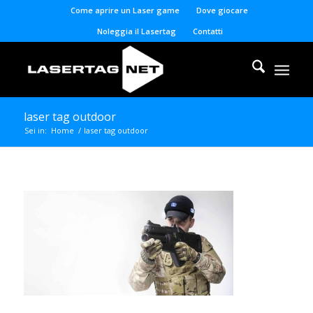
Come aprire un Laser game
Dove giocare
Noleggia il Lasertag
Contatti
laser tag outdoor
Sei in:
Home
/
laser tag outdoor