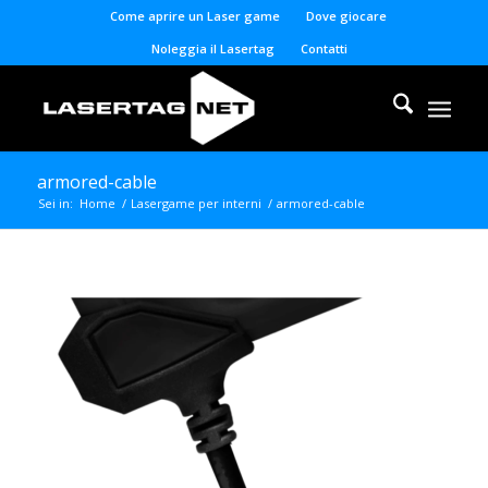
Come aprire un Laser game
Dove giocare
Noleggia il Lasertag
Contatti
armored-cable
Sei in:
Home
/
Lasergame per interni
/
armored-cable