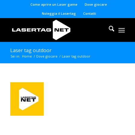
Come aprire un Laser game
Dove giocare
Noleggia il Lasertag
Contatti
Laser tag outdoor
Sei in:
Home
/
Dove giocare
/
Laser tag outdoor