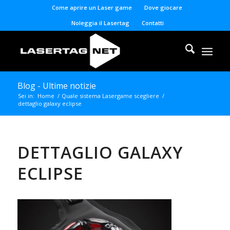
Come aprire un Laser game
Dove giocare
Noleggia il Lasertag
Contatti
Blog - Ultime notizie
Sei in:
Home
/
Quale sistema Lasergame scegliere
/
dettaglio galaxy eclipse
DETTAGLIO GALAXY
ECLIPSE