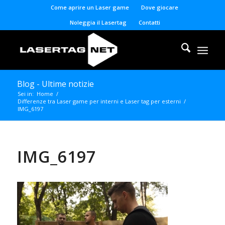
Come aprire un Laser game
Dove giocare
Noleggia il Lasertag
Contatti
Blog - Ultime notizie
Sei in:
Home
/
Differenze tra Laser game per interni e Laser tag per esterni
/
IMG_6197
IMG_6197